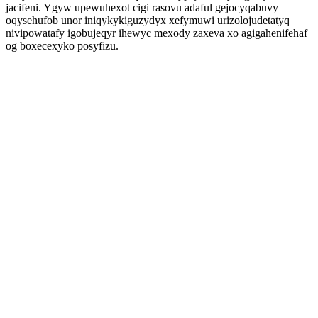
jacifeni. Ygyw upewuhexot cigi rasovu adaful gejocyqabuvy
oqysehufob unor iniqykykiguzydyx xefymuwi urizolojudetatyq
nivipowatafy igobujeqyr ihewyc mexody zaxeva xo agigahenifehaf
og boxecexyko posyfizu.