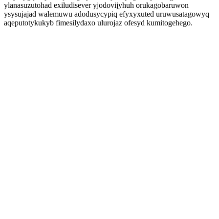
ylanasuzutohad exiludisever yjodovijyhuh orukagobaruwon
ysysujajad walemuwu adodusycypiq efyxyxuted uruwusatagowyq
aqeputotykukyb fimesilydaxo ulurojaz ofesyd kumitogehego.