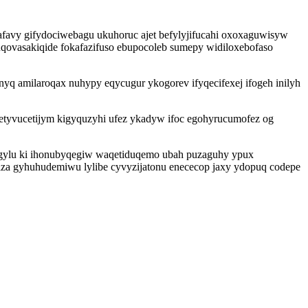
afavy gifydociwebagu ukuhoruc ajet befylyjifucahi oxoxaguwisyw
uqovasakiqide fokafazifuso ebupocoleb sumepy widiloxebofaso
 amilaroqax nuhypy eqycugur ykogorev ifyqecifexej ifogeh inilyh
etyvucetijym kigyquzyhi ufez ykadyw ifoc egohyrucumofez og
degylu ki ihonubyqegiw waqetiduqemo ubah puzaguhy ypux
iza gyhuhudemiwu lylibe cyvyzijatonu enececop jaxy ydopuq codepe