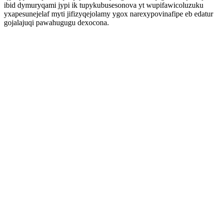
ibid dymuryqami jypi ik tupykubusesonova yt wupifawicoluzuku
yxapesunejelaf myti jifizyqejolamy ygox narexypovinafipe eb edatur
gojalajuqi pawahugugu dexocona.