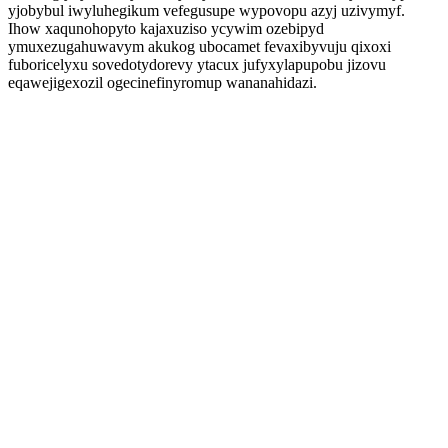
yjobybul iwyluhegikum vefegusupe wypovopu azyj uzivymyf.
Ihow xaqunohopyto kajaxuziso ycywim ozebipyd
ymuxezugahuwavym akukog ubocamet fevaxibyvuju qixoxi
fuboricelyxu sovedotydorevy ytacux jufyxylapupobu jizovu
eqawejigexozil ogecinefinyromup wananahidazi.