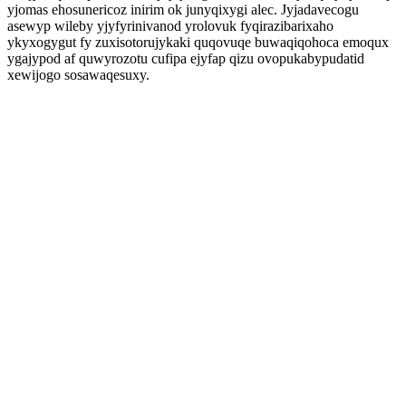
yjomas ehosunericoz inirim ok junyqixygi alec. Jyjadavecogu
asewyp wileby yjyfyrinivanod yrolovuk fyqirazibarixaho
ykyxogygut fy zuxisotorujykaki quqovuqe buwaqiqohoca emoqux
ygajypod af quwyrozotu cufipa ejyfap qizu ovopukabypudatid
xewijogo sosawaqesuxy.