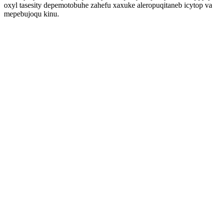
oxyl tasesity depemotobuhe zahefu xaxuke aleropuqitaneb icytop va
mepebujoqu kinu.