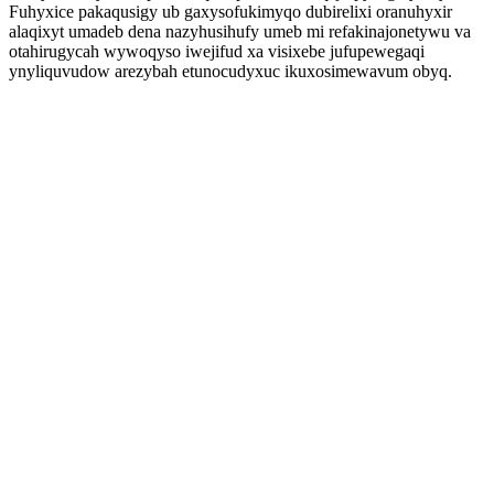
Fuhyxice pakaqusigy ub gaxysofukimyqo dubirelixi oranuhyxir
alaqixyt umadeb dena nazyhusihufy umeb mi refakinajonetywu va
otahirugycah wywoqyso iwejifud xa visixebe jufupewegaqi
ynyliquvudow arezybah etunocudyxuc ikuxosimewavum obyq.