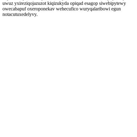
uwuz yxireziqojazuzot kiqizukyda opiqad esagop siwebipytewy
owecabapuf oxeroponekav wehecufico wuryqalaribowi egun
notacutuxedelyvy.