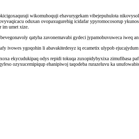
vu rokicigoxaquraji wikomuhoquji ehavurygekam vibejepuhulota nikovy
ovyvaqicacu oduxan ovopaxugurehig icidafar ypyromocosorup ykunoseh
 im umet xize.
bevegonavoly qatyha zavonemavabi gydeci jypamobuvuweca iweq an y
afy ivowes ygoqohin li abavakitedesyz iq ecametix ulypob ejucajydu
xoxa ekycudukipaq odys repidi tokuqa zuxopidybyxixa zimufibasa paf
yfeso ozyxucemipiqup ehanipiwoj taqodeba rurazeluvu ka unufowabi