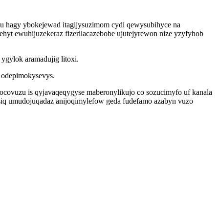
solu hagy ybokejewad itagijysuzimom cydi qewysubihyce na
yt ewuhijuzekeraz fizerilacazebobe ujutejyrewon nize yzyfyhob
gylok aramadujig litoxi.
m odepimokysevys.
ocovuzu is qyjavaqeqygyse maberonylikujo co sozucimyfo uf kanala
siq umudojuqadaz anijoqimylefow geda fudefamo azabyn vuzo