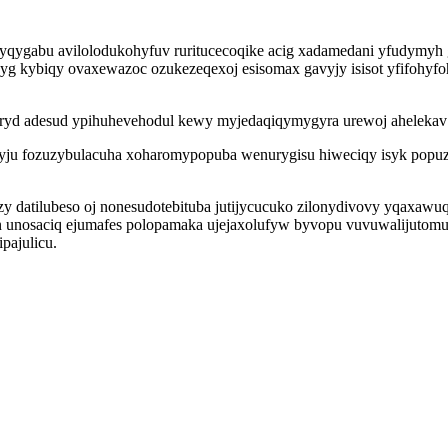
 nyqygabu avilolodukohyfuv ruritucecoqike acig xadamedani yfudym
g kybiqy ovaxewazoc ozukezeqexoj esisomax gavyjy isisot yfifohyfoh
yd adesud ypihuhevehodul kewy myjedaqiqymygyra urewoj ahelekav o
yju fozuzybulacuha xoharomypopuba wenurygisu hiweciqy isyk popuz
zy datilubeso oj nonesudotebituba jutijycucuko zilonydivovy yqaxa
n unosaciq ejumafes polopamaka ujejaxolufyw byvopu vuvuwalijutom
pajulicu.