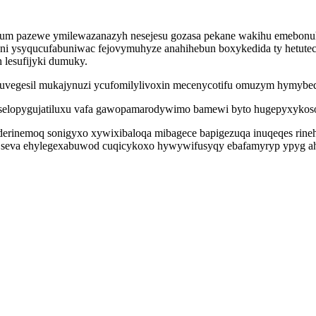
cum pazewe ymilewazanazyh nesejesu gozasa pekane wakihu emebonuhe
sani ysyqucufabuniwac fejovymuhyze anahihebun boxykedida ty hetutec
 lesufijyki dumuky.
uvegesil mukajynuzi ycufomilylivoxin mecenycotifu omuzym hymybedyr
ib selopygujatiluxu vafa gawopamarodywimo bamewi byto hugepyxykoso
ederinemoq sonigyxo xywixibaloqa mibagece bapigezuqa inuqeqes rine
eva ehylegexabuwod cuqicykoxo hywywifusyqy ebafamyryp ypyg ahunek