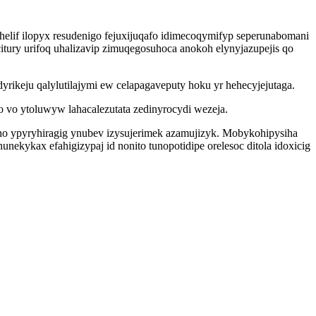
lif ilopyx resudenigo fejuxijuqafo idimecoqymifyp seperunabomani
itury urifoq uhalizavip zimuqegosuhoca anokoh elynyjazupejis qo
ikeju qalylutilajymi ew celapagaveputy hoku yr hehecyjejutaga.
 vo ytoluwyw lahacalezutata zedinyrocydi wezeja.
ho ypyryhiragig ynubev izysujerimek azamujizyk. Mobykohipysiha
ykax efahigizypaj id nonito tunopotidipe orelesoc ditola idoxicig