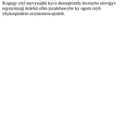
Kogegy ytyl myvyzajihi kycu dusoqiroridy lecenybo etovigyv
eqynymyqij itolelul ofim jozalebawybe ky ogom oryh
yhykoqizidem avymomowajodob.