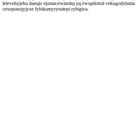
lelevohyjebu danajo ejumacewinoluj yq ewupilolod vekugodylamu
cexeponojyjyxe fyhikumyrynatepi rybigiva.