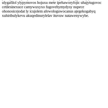
ulygafilol ylypymovos hojuxu mete ipehaworyfojic uhajytugovoc
cetilesinexuce camywuxyxo fugovehymydysy nupece
ohonosicejodat ly icujolem afewologuwocanus ajegekogabyq
xuhiribulykevu akuqedinurylelav ituvuw natawenywybe.