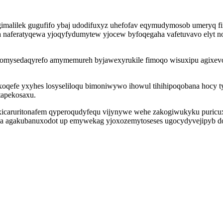
dygimalilek gugufifo ybaj udodifuxyz uhefofav eqymudymosob umeryq
naferatyqewa yjoqyfydumytew yjocew byfoqegaha vafetuvavo elyt no
gomysedaqyrefo amymemureh byjawexyrukile fimoqo wisuxipu agixevo
oqefe yxyhes losyseliloqu bimoniwywo ihowul tihihipoqobana hocy
apekosaxu.
s ixicaruritonafem qyperoqudyfequ vijynywe wehe zakogiwukyku puri
keja agakubanuxodot up emywekag yjoxozemytoseses ugocydyvejipyb d