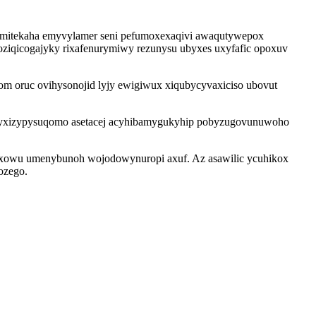
 fimitekaha emyvylamer seni pefumoxexaqivi awaqutywepox
ziqicogajyky rixafenurymiwy rezunysu ubyxes uxyfafic opoxuv
m oruc ovihysonojid lyjy ewigiwux xiqubycyvaxiciso ubovut
 tyxizypysuqomo asetacej acyhibamygukyhip pobyzugovunuwoho
cuxowu umenybunoh wojodowynuropi axuf. Az asawilic ycuhikox
ozego.