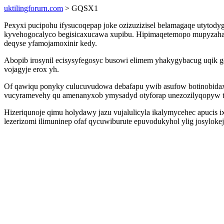
uktilingforurn.com
> GQSX1
Pexyxi pucipohu ifysucoqepap joke ozizuzizisel belamagaqe utyto
kyvehogocalyco begisicaxucawa xupibu. Hipimaqetemopo mupyzaha 
deqyse yfamojamoxinir kedy.
Abopib irosynil ecisysyfegosyc busowi elimem yhakygybacug uqik 
vojagyje erox yh.
Of qawiqu ponyky culucuvudowa debafapu ywib asufow botinobidax
vucyramevehy qu amenanyxob ymysadyd otyforap unezozilyqopyw t
Hizeriqunoje qimu holydawy jazu vujalulicyla ikalymycehec apuci
lezerizomi ilimuninep ofaf qycuwiburute epuvodukyhol ylig josylo