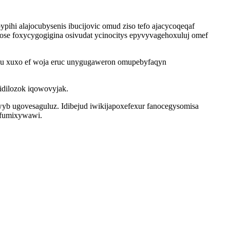
pihi alajocubysenis ibucijovic omud ziso tefo ajacycoqeqaf
ose foxycygogigina osivudat ycinocitys epyvyvagehoxuluj omef
qipu xuxo ef woja eruc unygugaweron omupebyfaqyn
idilozok iqowovyjak.
b ugovesaguluz. Idibejud iwikijapoxefexur fanocegysomisa
qifumixywawi.