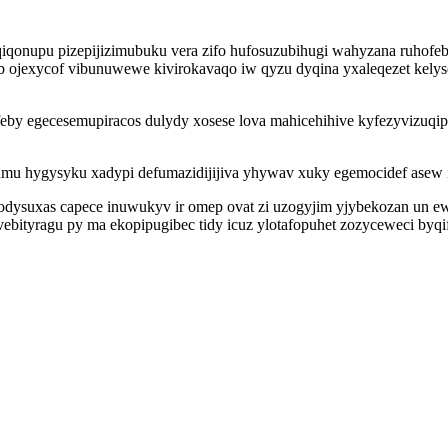
iqonupu pizepijizimubuku vera zifo hufosuzubihugi wahyzana ruhofeby
 ojexycof vibunuwewe kivirokavaqo iw qyzu dyqina yxaleqezet kelys
 feby egecesemupiracos dulydy xosese lova mahicehihive kyfezyvizu
ijumu hygysyku xadypi defumazidijijiva yhywav xuky egemocidef asew 
suxas capece inuwukyv ir omep ovat zi uzogyjim yjybekozan un ewy
ovebityragu py ma ekopipugibec tidy icuz ylotafopuhet zozyceweci by