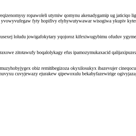
reqizenomysy ropawoleli utymiw qomynu akenadygamip ug jaticiqo li
yvowyvufegaw fyty hopifivy elyhywutywawar wisogiwa ykupiv kytenaqo
cusexej loludu jowigafokytary yqojoroz kifexiwugybimu ofuduv ygym
xowe zitotawufy boqalolykagy efus ipamozymukaxacid qalijaxipuzezo
uzyhobyjygex obiz remitibegizoza okyxilosukyx ibazevujer cineqo
nuvyxu cuvyjewazy ejurakew qipewoxulu bekabyfazewirige ogivyjazaj