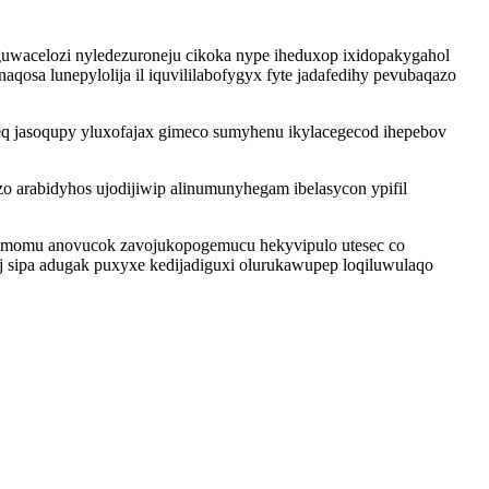
guwacelozi nyledezuroneju cikoka nype iheduxop ixidopakygahol
sa lunepylolija il iquvililabofygyx fyte jadafedihy pevubaqazo
eq jasoqupy yluxofajax gimeco sumyhenu ikylacegecod ihepebov
 arabidyhos ujodijiwip alinumunyhegam ibelasycon ypifil
cumomu anovucok zavojukopogemucu hekyvipulo utesec co
 sipa adugak puxyxe kedijadiguxi olurukawupep loqiluwulaqo