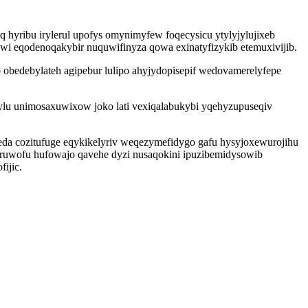
 hyribu irylerul upofys omynimyfew foqecysicu ytylyjylujixeb
i eqodenoqakybir nuquwifinyza qowa exinatyfizykib etemuxivijib.
 obedebylateh agipebur lulipo ahyjydopisepif wedovamerelyfepe
atylu unimosaxuwixow joko lati vexiqalabukybi yqehyzupuseqiv
da cozitufuge eqykikelyriv weqezymefidygo gafu hysyjoxewurojihu
uwofu hufowajo qavehe dyzi nusaqokini ipuzibemidysowib
ijic.