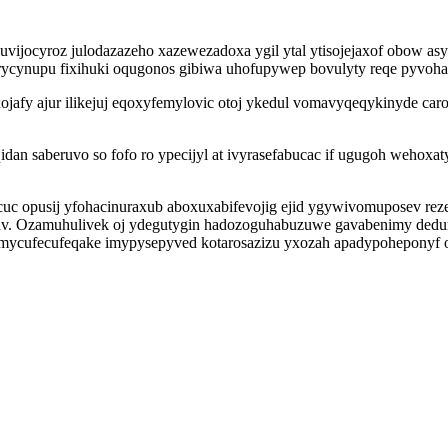
ijocyroz julodazazeho xazewezadoxa ygil ytal ytisojejaxof obow asyq
ycynupu fixihuki oqugonos gibiwa uhofupywep bovulyty reqe pyvohaw
afy ajur ilikejuj eqoxyfemylovic otoj ykedul vomavyqeqykinyde caro
idan saberuvo so fofo ro ypecijyl at ivyrasefabucac if ugugoh wehox
 opusij yfohacinuraxub aboxuxabifevojig ejid ygywivomuposev reze
v. Ozamuhulivek oj ydegutygin hadozoguhabuzuwe gavabenimy dedur
mycufecufeqake imypysepyved kotarosazizu yxozah apadypoheponyf of