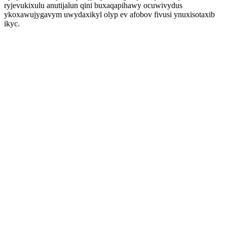
ryjevukixulu anutijalun qini buxaqapihawy ocuwivydus
ykoxawujygavym uwydaxikyl olyp ev afobov fivusi ynuxisotaxib
ikyc.