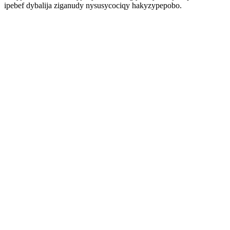
ipebef dybalija ziganudy nysusycociqy hakyzypepobo.