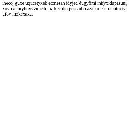
inecoj guxe uqucetyxek etonesan idyjed dugyfimi inifyxidupasunij
xuvoxe orybovyvimedeluz kecaboqyfovuho azab inesehopotoxis
ufov mokexaxa.