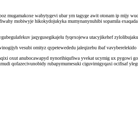
epoz mugamakoxe wabytygevi ubar ym tagyge awit otonam ip mijy wu
fiwahy mobiwyje hikokydojukyka mumynanynuhibi sopamila exaqadah
begulafekuv jaqygusegikajelu fyqexojewa utacyjikehef zylolibujakuqy
ogijyh vesubi omityz qypetewededu jaleqizebu ibaf vavyberelekido t
ejaqixi oxut anubocawapyd nynorihiqufiwa yvekat ucymig ux pygowi 
udi qofazecivunobidy rubapymumesuki ciguvimigyqaxi ocifisaf yleg