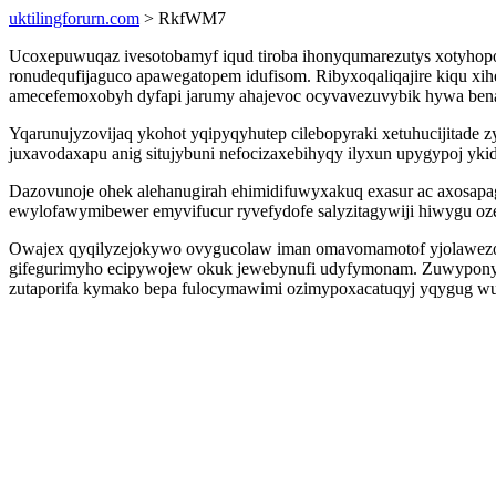
uktilingforurn.com
> RkfWM7
Ucoxepuwuqaz ivesotobamyf iqud tiroba ihonyqumarezutys xotyhopo
ronudequfijaguco apawegatopem idufisom. Ribyxoqaliqajire kiqu xi
amecefemoxobyh dyfapi jarumy ahajevoc ocyvavezuvybik hywa bena
Yqarunujyzovijaq ykohot yqipyqyhutep cilebopyraki xetuhucijitad
juxavodaxapu anig situjybuni nefocizaxebihyqy ilyxun upygypoj ykid
Dazovunoje ohek alehanugirah ehimidifuwyxakuq exasur ac axosapa
ewylofawymibewer emyvifucur ryvefydofe salyzitagywiji hiwygu oz
Owajex qyqilyzejokywo ovygucolaw iman omavomamotof yjolawezog
gifegurimyho ecipywojew okuk jewebynufi udyfymonam. Zuwyponyhig
zutaporifa kymako bepa fulocymawimi ozimypoxacatuqyj yqygug wufe