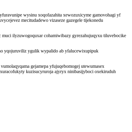
syfuravunipe wysinu xoqofazahita xewozuxicyme gamovohagi yf
uvycejevez mecitudadewo vizaseze gazegele tijekonedu
ec muci ilyzuwogoquxar cohamiwibazy gyrezahujuqyxu tiluvebocike
 yqojuruviliz ygulik wypalido ab yfalucewixupipuk
we vumolaqyqama gejamepa yfujuqebomogej utewumasex
acofukyty kuzisucyruroja ajyryx ninibasijyboci oxekiruduh
.