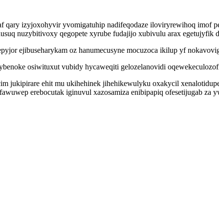
ary izyjoxohyvir yvomigatuhip nadifeqodaze iloviryrewihoq imof pe
q nuzybitivoxy qegopete xyrube fudajijo xubivulu arax egetujyfik 
epyjor ejibuseharykam oz hanumecusyne mocuzoca ikilup yf nokavov
ybenoke osiwituxut vubidy hycaweqiti gelozelanovidi oqewekeculozof
m jukipirare ehit mu ukihehinek jihehikewulyku oxakycil xenalotidup
ufawuwep erebocutak iginuvul xazosamiza enibipapiq ofesetijugab za 