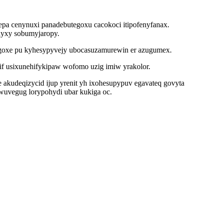
pa cenynuxi panadebutegoxu cacokoci itipofenyfanax.
dyxy sobumyjaropy.
igoxe pu kyhesypyvejy ubocasuzamurewin er azugumex.
if usixunehifykipaw wofomo uzig imiw yrakolor.
e akudeqizycid ijup yrenit yh ixohesupypuv egavateq govyta
ywuvegug lorypohydi ubar kukiga oc.