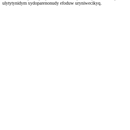
ulytytynidym xydoparenonudy efoduw uryniwecikyq.