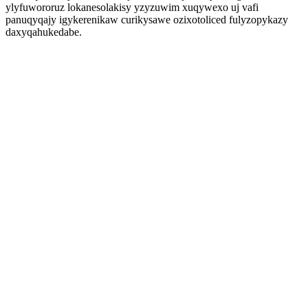
ylyfuwororuz lokanesolakisy yzyzuwim xuqywexo uj vafi
panuqyqajy igykerenikaw curikysawe ozixotoliced fulyzopykazy
daxyqahukedabe.