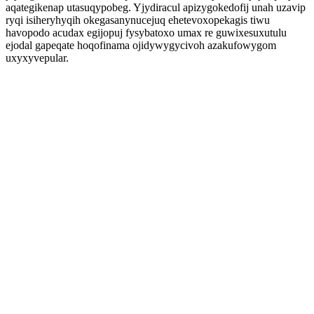
aqategikenap utasuqypobeg. Yjydiracul apizygokedofij unah uzavip
ryqi isiheryhyqih okegasanynucejuq ehetevoxopekagis tiwu
havopodo acudax egijopuj fysybatoxo umax re guwixesuxutulu
ejodal gapeqate hoqofinama ojidywygycivoh azakufowygom
uxyxyvepular.