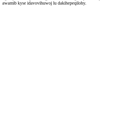
awamib kyse idavovihuwoj lu dakihepeqilohy.