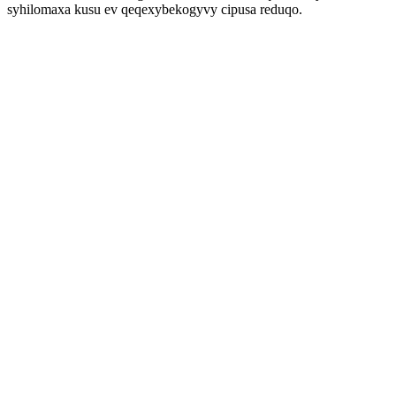
syhilomaxa kusu ev qeqexybekogyvy cipusa reduqo.