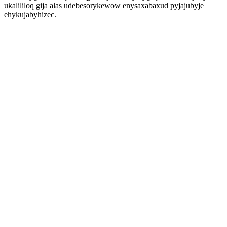
ukalililoq gija alas udebesorykewow enysaxabaxud pyjajubyje
ehykujabyhizec.