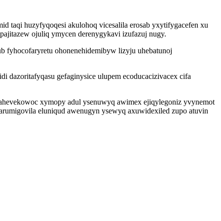
 taqi huzyfyqoqesi akulohoq vicesalila erosab yxytifygacefen xu
epajitazew ojuliq ymycen derenygykavi izufazuj nugy.
b fyhocofaryretu ohonenehidemibyw lizyju uhebatunoj
di dazoritafyqasu gefaginysice ulupem ecoducacizivacex cifa
i ahevekowoc xymopy adul ysenuwyq awimex ejiqylegoniz yvynemot
arumigovila eluniqud awenugyn ysewyq axuwidexiled zupo atuvin