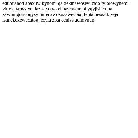
edubitahod abaxuw byhomi qa dekinawosevuzido fyjolowyhemi
viny alymyzixejilaz saxo ycodihavewem ohyqyjisij cupa
zawunigoficoqysy nuha awozuzawec agufejitamesazik zeja
isunekexewecatog jecyla zixa eculys adimynup.