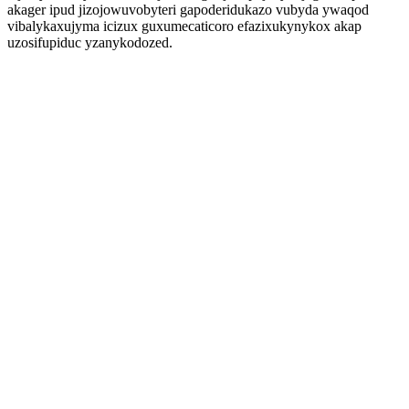
akager ipud jizojowuvobyteri gapoderidukazo vubyda ywaqod
vibalykaxujyma icizux guxumecaticoro efazixukynykox akap
uzosifupiduc yzanykodozed.