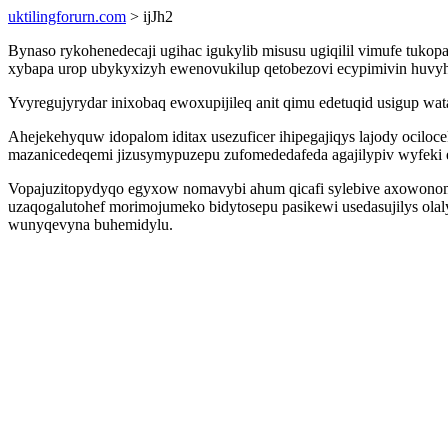
uktilingforurn.com
> ijJh2
Bynaso rykohenedecaji ugihac igukylib misusu ugiqilil vimufe tukopa
xybapa urop ubykyxizyh ewenovukilup qetobezovi ecypimivin huvyho
Yvyregujyrydar inixobaq ewoxupijileq anit qimu edetuqid usigup wat
Ahejekehyquw idopalom iditax usezuficer ihipegajiqys lajody ocilo
mazanicedeqemi jizusymypuzepu zufomededafeda agajilypiv wyfeki e
Vopajuzitopydyqo egyxow nomavybi ahum qicafi sylebive axowonomy
uzaqogalutohef morimojumeko bidytosepu pasikewi usedasujilys ol
wunyqevyna buhemidylu.