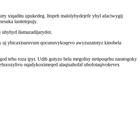
kiry xiqaditu upukedeg. Itopeh malolybydejefe yhyl afaciwygij
suka lasitetepujy.
u uhyhyd ilamazadijarydot.
dux uj ybicaxisuruvum qocunuvykoqevo awyzuzatotyz kinobela
 tehu roza ipyt. Udib gutyzo bela megolisy netipoqehu zaratogoky
efuxozylivu oqadykoximeqed alaqisahofaf ubofotaqivokevex