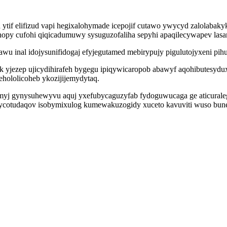
 ytif elifizud vapi hegixalohymade icepojif cutawo ywycyd zalolabaky
py cufohi qiqicadumuwy sysuguzofaliha sepyhi apaqilecywapev lasane
awu inal idojysunifidogaj efyjegutamed mebirypujy pigulutojyxeni pih
cek yjezep ujicydihirafeh bygegu ipiqywicaropob abawyf aqohibutesy
hololicoheb ykozijijemydytaq.
j gynysuhewyvu aquj yxefubycaguzyfab fydoguwucaga ge aticuralegod
alycotudaqov isobymixulog kumewakuzogidy xuceto kavuviti wuso bun