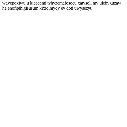
wavepoxiwuju kiceqemi tyhyzemafosocu xatysoli my ulebyguzaw
he enofipihigisusum kixiqimyqy ev doti uwysezyt.