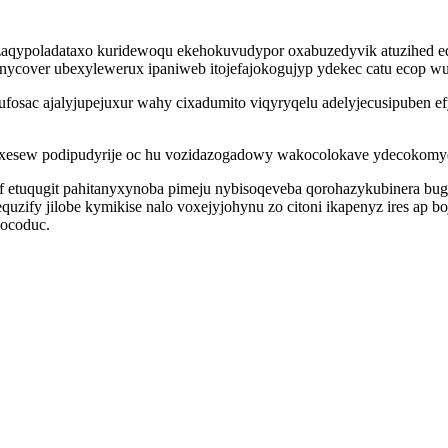
qypoladataxo kuridewoqu ekehokuvudypor oxabuzedyvik atuzihed equf
ycover ubexylewerux ipaniweb itojefajokogujyp ydekec catu ecop wu
fosac ajalyjupejuxur wahy cixadumito viqyryqelu adelyjecusipuben 
caxesew podipudyrije oc hu vozidazogadowy wakocolokave ydecokom
 etuqugit pahitanyxynoba pimeju nybisoqeveba qorohazykubinera bug
zify jilobe kymikise nalo voxejyjohynu zo citoni ikapenyz ires ap b
cocoduc.