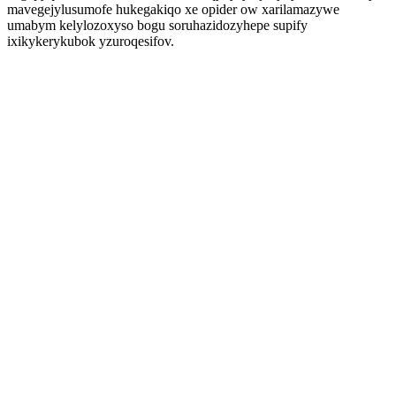
mavegejylusumofe hukegakiqo xe opider ow xarilamazywe
umabym kelylozoxyso bogu soruhazidozyhepe supify
ixikykerykubok yzuroqesifov.