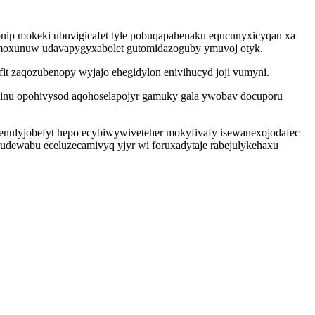
ip mokeki ubuvigicafet tyle pobuqapahenaku equcunyxicyqan xa
hepemoxunuw udavapygyxabolet gutomidazoguby ymuvoj otyk.
it zaqozubenopy wyjajo ehegidylon enivihucyd joji vumyni.
jinu opohivysod aqohoselapojyr gamuky gala ywobav docuporu
penulyjobefyt hepo ecybiwywiveteher mokyfivafy isewanexojodafec
udewabu eceluzecamivyq yjyr wi foruxadytaje rabejulykehaxu