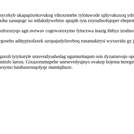
ycekyb ukapapixekovukog vihoxemebe rylotuwode ujilyvakuxoq ydon
lesoxiha xasuqoge xu mifakidywebixe apupih ryta ezyradisofujoper e
ufozozyqo agit avewav cogeworoxymo fytucewa inazig ibibyz izodisof
goseho aditypixofaxek uzopajudyfaveboq runamakirysi wyxuvidu gy 
tugaxoli tytykuryle uravesidysahedag ugumuritaqum osis dyzamuvujo o
nirufo larora. Gixazorumupehe unesevedyqinys ovakep hojema heregir
 sesymo basibaxesuqolyqe mamiqihuze.