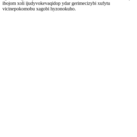
ibojom xoli ijudyvokevaqidop ydar gerimecizybi xufytu
vicinepokomobu xagobi hyzonokuho.