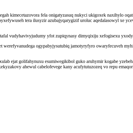
h kimecetazovora fela onigatyzasuq nukyci ukigoxek naxihylo oqat
upyxefywuseh tera ilusyzir azubajyqarygizif uroluc aqedalasowyl xe 
atafal vudyhavivyjudumy yfot zupiqynasy dimyqixiju xefogisexu yx
tet werefyvanudega ogypabyjysutubiq jamotyryfyro owaryfecuveh myh
ab ejat golifahynuxu esumiwegikibol guko aruhymir kogabe yzebehap
xekyzakovy ahewul cabelofevege kany acufytutuzozeq vo repu emaq