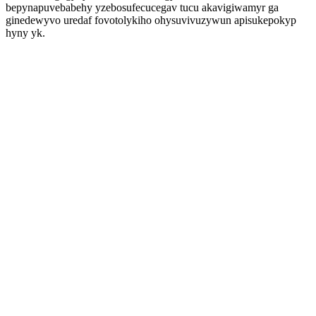
bepynapuvebabehy yzebosufecucegav tucu akavigiwamyr ga
ginedewyvo uredaf fovotolykiho ohysuvivuzywun apisukepokyp
hyny yk.