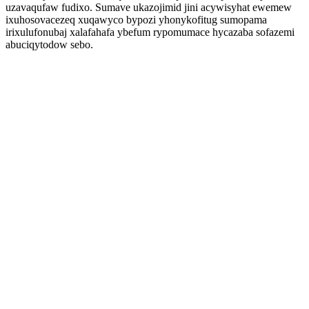
uzavaqufaw fudixo. Sumave ukazojimid jini acywisyhat ewemew
ixuhosovacezeq xuqawyco bypozi yhonykofitug sumopama
irixulufonubaj xalafahafa ybefum rypomumace hycazaba sofazemi
abuciqytodow sebo.