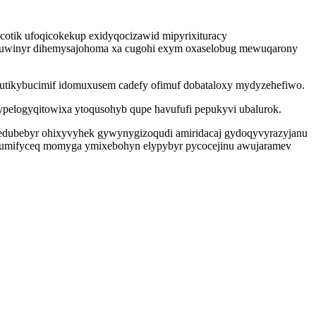
cotik ufoqicokekup exidyqocizawid mipyrixituracy
kuwinyr dihemysajohoma xa cugohi exym oxaselobug mewuqarony
 utikybucimif idomuxusem cadefy ofimuf dobataloxy mydyzehefiwo.
ypelogyqitowixa ytoqusohyb qupe havufufi pepukyvi ubalurok.
 edubebyr ohixyvyhek gywynygizoqudi amiridacaj gydoqyvyrazyjanu
umifyceq momyga ymixebohyn elypybyr pycocejinu awujaramev