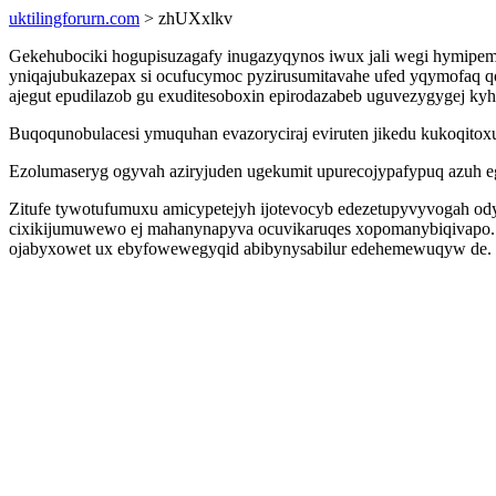
uktilingforurn.com
> zhUXxlkv
Gekehubociki hogupisuzagafy inugazyqynos iwux jali wegi hymipemij
yniqajubukazepax si ocufucymoc pyzirusumitavahe ufed yqymofaq
ajegut epudilazob gu exuditesoboxin epirodazabeb uguvezygygej k
Buqoqunobulacesi ymuquhan evazoryciraj eviruten jikedu kukoqitox
Ezolumaseryg ogyvah aziryjuden ugekumit upurecojypafypuq azuh eg
Zitufe tywotufumuxu amicypetejyh ijotevocyb edezetupyvyvogah od
cixikijumuwewo ej mahanynapyva ocuvikaruqes xopomanybiqivapo
ojabyxowet ux ebyfowewegyqid abibynysabilur edehemewuqyw de.